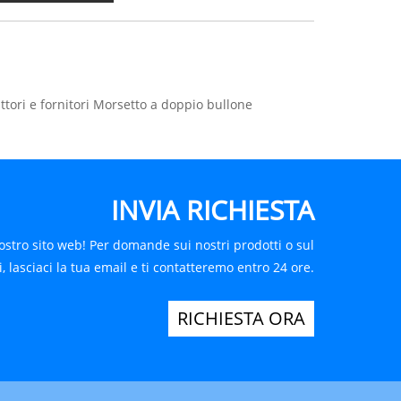
tori e fornitori Morsetto a doppio bullone
INVIA RICHIESTA
ostro sito web! Per domande sui nostri prodotti o sul
i, lasciaci la tua email e ti contatteremo entro 24 ore.
RICHIESTA ORA