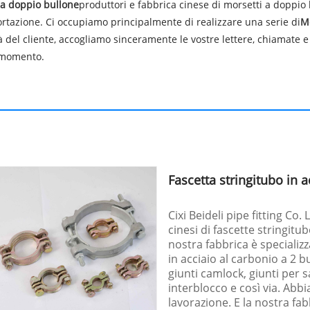
 a doppio bullone
produttori e fabbrica cinese di morsetti a doppio
ortazione. Ci occupiamo principalmente di realizzare una serie di
M
ità del cliente, accogliamo sinceramente le vostre lettere, chiamate
i momento.
Fascetta stringitubo in a
Cixi Beideli pipe fitting Co.
cinesi di fascette stringitub
nostra fabbrica è specializ
in acciaio al carbonio a 2 bul
giunti camlock, giunti per s
interblocco e così via. Abb
lavorazione. E la nostra fab