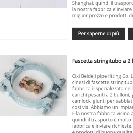
Shanghai, quindi il traspor
la nostra fabbrica e inviare 
miglior prezzo e prodotti d
Per saperne di più
Fascetta stringitubo a 2 
Cixi Beideli pipe fitting Co.
cinesi di fascette stringitu
fabbrica è specializzata nel
carichi pesanti a 2 bulloni, g
camlock, giunti per sabbiatu
così via. Abbiamo un impian
E la nostra fabbrica vicino 
quindi il trasporto è molto
fabbrica e inviare richieste.
e prodotti di buona qualità 