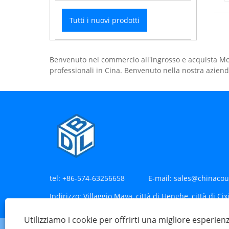
Tutti i nuovi prodotti
Benvenuto nel commercio all'ingrosso e acquista Mor
professionali in Cina. Benvenuto nella nostra azienda
tel:
+86-574-63256658
E-mail:
sales@chinacou
Indirizzo:
Villaggio Maya, città di Henghe, città di Cix
Utilizziamo i cookie per offrirti una migliore esperien