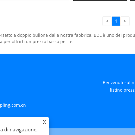
<
1
>
setto a doppio bullone dalla nostra fabbrica. BDL è uno dei produt
 per offrirti un prezzo basso per te.
Benvenuti sul n
listino prezz
pling.com.cn
i
X
za di navigazione,