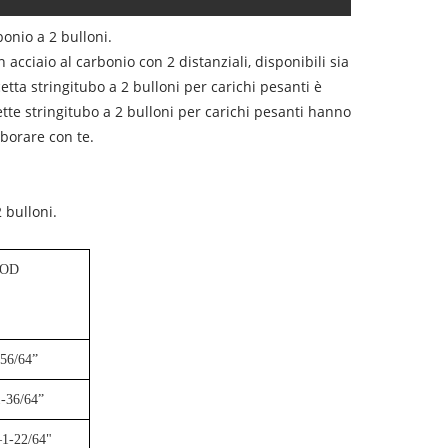
bonio a 2 bulloni.
 acciaio al carbonio con 2 distanziali, disponibili sia
scetta stringitubo a 2 bulloni per carichi pesanti è
ette stringitubo a 2 bulloni per carichi pesanti hanno
aborare con te.
 bulloni.
 OD
-56/64”
1-36/64”
1-22/64"