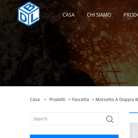
CASA
CHI SIAMO
PROD
Casa
>
Prodotti
>
Fascetta
>
Morsetto A Doppio B