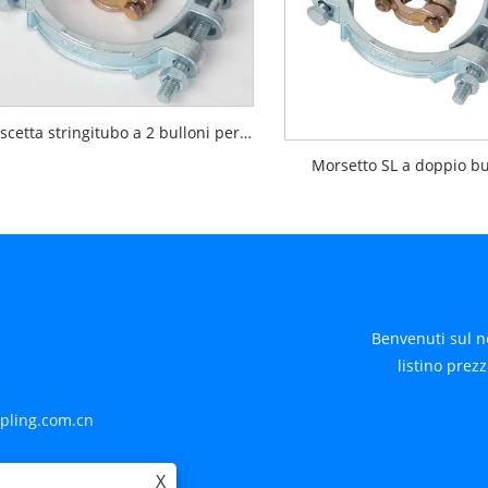
Fascetta stringitubo a 2 bulloni per carichi pesanti
Morsetto SL a doppio b
Benvenuti sul n
listino prezz
pling.com.cn
i
X