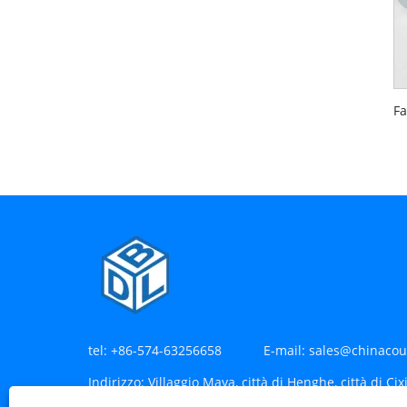
tel:
+86-574-63256658
E-mail:
sales@chinacou
Indirizzo:
Villaggio Maya, città di Henghe, città di Cix