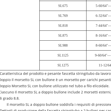
SL675
5-60/64”—
SL769
6-32/64"—
SL818
7-44/64"—
SL875
8-16/64"—
SL988
8-60/64"—
SL1125
9-60/64"—
SL1275
11-12/6
aratteristica del prodotto e pesante fascetta stringitubo da lavoro 
Doppio Il morsetto SL con bullone è un morsetto per carichi pesanti,
Doppio Morsetto SL con bullone utilizzato nel tubo a filo elicoidale.
Ciascuno Il morsetto SL a doppio bullone include 2 morsetti esterni, 2
di grado 8.8.
Il morsetto SL a doppio bullone soddisfa i requisiti di pressio
ettagli di produzione della fascetta stringitubo a 2 bulloni per car