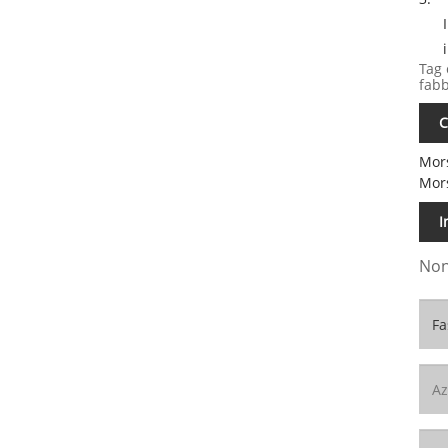
Tag 
fabb
C
Mors
Mors
I
Non