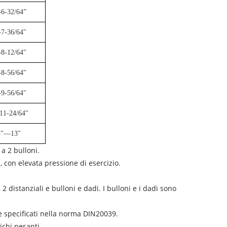
6-32/64”
7-36/64"
8-12/64"
8-56/64"
9-56/64"
11-24/64"
4"—13"
a 2 bulloni.
 con elevata pressione di esercizio.
 distanziali e bulloni e dadi. I bulloni e i dadi sono
ne specificati nella norma DIN20039.
ichi pesanti.