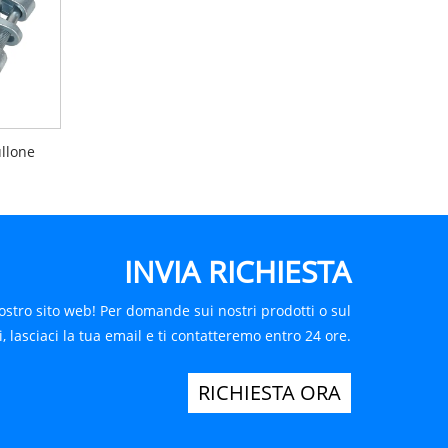
ullone
INVIA RICHIESTA
ostro sito web! Per domande sui nostri prodotti o sul
i, lasciaci la tua email e ti contatteremo entro 24 ore.
RICHIESTA ORA