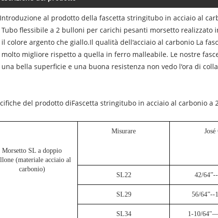
ntroduzione al prodotto della fascetta stringitubo in acciaio al car
Tubo flessibile a 2 bulloni per carichi pesanti morsetto realizzato in
il colore argento che giallo.Il qualità dell'acciaio al carbonio La fa
molto migliore rispetto a quella in ferro malleabile. Le nostre fasc
una bella superficie e una buona resistenza non vedo l'ora di coll
ifiche del prodotto di
Fascetta stringitubo in acciaio al carbonio a 2
Misurare
José
Morsetto SL a doppio
llone (materiale acciaio al
carbonio)
SL22
42/64”-
SL29
56/64”--
SL34
1-10/64"—