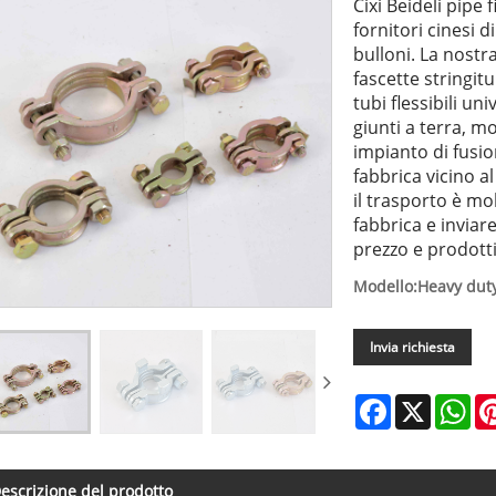
Cixi Beideli pipe 
fornitori cinesi d
bulloni. La nostr
fascette stringitu
tubi flessibili un
giunti a terra, m
impianto di fusio
fabbrica vicino a
il trasporto è mo
fabbrica e inviare
prezzo e prodotti
Modello:Heavy duty
Invia richiesta
Facebook
X
Wh
escrizione del prodotto