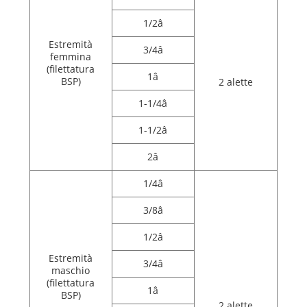
1/2â
Estremità
3/4â
femmina
(filettatura
1â
BSP)
2 alette
1-1/4â
1-1/2â
2â
1/4â
3/8â
1/2â
Estremità
3/4â
maschio
(filettatura
1â
BSP)
2 alette