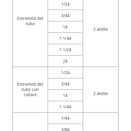
1/2â
3/4â
Estremità del
tubo
1â
2 alette
1-1/4â
1-1/2â
2â
1/2â
3/4â
Estremità del
tubo con
2 alette
collare
1â
1-1/4â
1/4â
3/8â